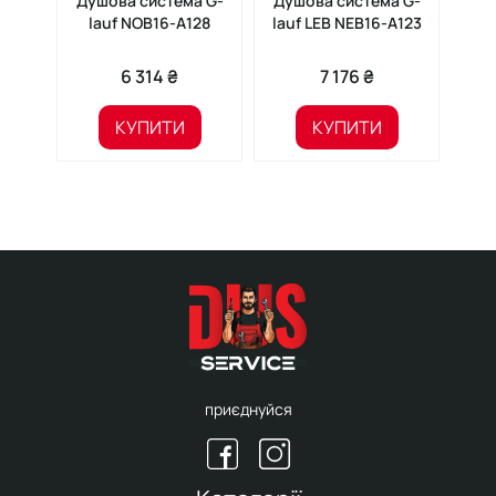
Душова система G-
Душова система G-
Д
lauf NOB16-A128
lauf LEB NEB16-A123
V
6 314 ₴
7 176 ₴
КУПИТИ
КУПИТИ
приєднуйся