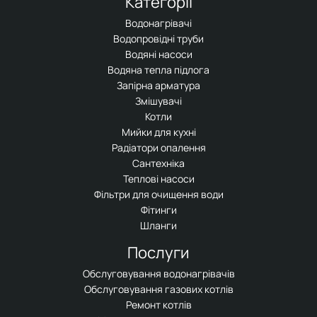
Категорії
Водонагрівачі
Водопровідні труби
Водяні насоси
Водяна тепла підлога
Запірна арматура
Змішувачі
Котли
Мийки для кухні
Радіатори опалення
Сантехніка
Теплові насоси
Фільтри для очищення води
Фітинги
Шланги
Послуги
Обслуговування водонагрівачів
Обслуговування газових котлів
Ремонт котлів