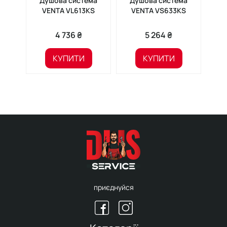
Душова система
Душова система
Душ
VENTA VL613KS
VENTA VS633KS
lau
4 736 ₴
5 264 ₴
КУПИТИ
КУПИТИ
приєднуйся