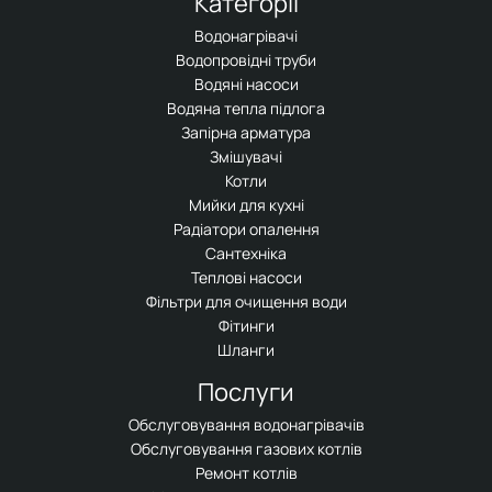
Категорії
Водонагрівачі
Водопровідні труби
Водяні насоси
Водяна тепла підлога
Запірна арматура
Змішувачі
Котли
Мийки для кухні
Радіатори опалення
Сантехніка
Теплові насоси
Фільтри для очищення води
Фітинги
Шланги
Послуги
Обслуговування водонагрівачів
Обслуговування газових котлів
Ремонт котлів