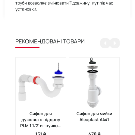
труби дозволяє змінювати її довжину і кут під час
установки.
РЕКОМЕНДОВАНІ ТОВАРИ
Сифон для
Сифон для мийки
С
душового піддону
Alcaplast A441
Alc
PLM 1 1/2' и гнучкою
трубою 40/50 PM 40
151 ₴
478 ₴