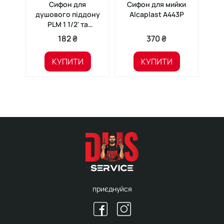
Сифон для
Сифон для мийки
Си
душового піддону
Alcaplast A443P
A
PLM 1 1/2' та
гофротрубою
182 ₴
370 ₴
40x40/50
КУПИТИ
КУПИТИ
приєднуйся