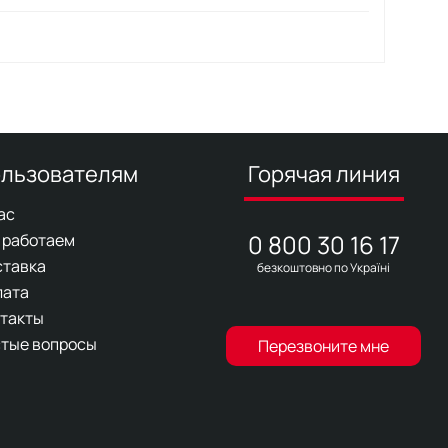
льзователям
Горячая линия
ас
0 800 30 16 17
 работаем
ставка
безкоштовно по Україні
лата
такты
тые вопросы
Перезвоните мне