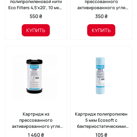
полипропиленовой нити
прессованного
Eco Filters 4,5'x20', 10 мкм,
активированного угля
BB20
Ecosoft 2,5'x10'
550 ₴
350 ₴
КУПИТЬ
КУПИТЬ
Картридж из
Картридж полипропилен
прессованного
5 мкм Ecosoft с
активированного угля
бактериостатическими
Ecosoft 4,5'x10'
свойствами
1 460 ₴
105 ₴