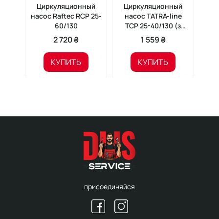
Циркуляционный
Циркуляционный
Ц
насос Raftec RCP 25-
насос TATRA-line
на
60/130
TCP 25-40/130 (з
TCP
кабелем)
2 720 ₴
1 559 ₴
КУПИТЬ
КУПИТЬ
присоединяйся