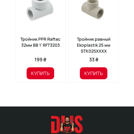
Тройник PPR Raftec
Тройник равный
Му
32мм ВВ 1' RFT3203
Ekoplastik 25 мм
STK025XXXX
199 ₴
33 ₴
КУПИТЬ
КУПИТЬ