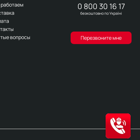
0 800 30 16 17
 работаем
ставка
безкоштовно по Україні
лата
такты
тые вопросы
Перезвоните мне