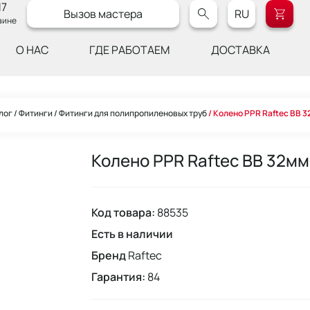
17
Вызов мастера
RU
аине
О НАС
ГДЕ РАБОТАЕМ
ДОСТАВКА
лог
Фитинги
Фитинги для полипропиленовых труб
Колено PPR Raftec ВВ 3
Колено PPR Raftec ВВ 32мм
Код товара:
88535
Есть в наличии
Бренд
Raftec
Гарантия:
84