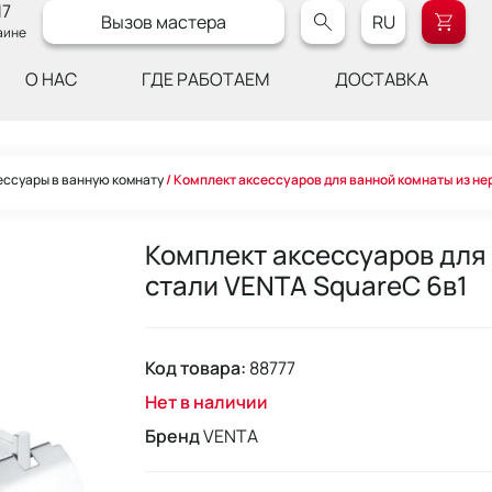
17
Вызов мастера
RU
аине
О НАС
ГДЕ РАБОТАЕМ
ДОСТАВКА
ессуары в ванную комнату
Комплект аксессуаров для ванной комнаты из н
Комплект аксессуаров для
стали VENTA SquareC 6в1
Код товара:
88777
Нет в наличии
Бренд
VENTA