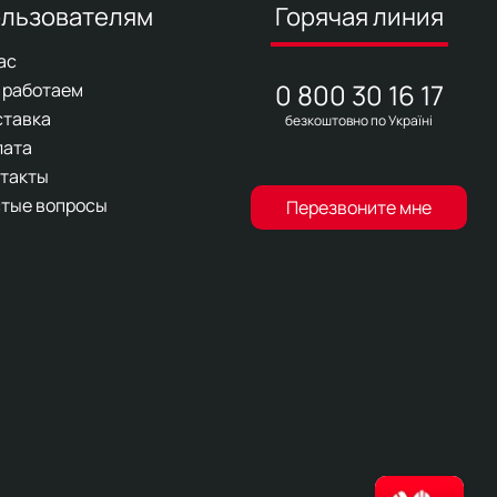
льзователям
Горячая линия
ас
0 800 30 16 17
 работаем
ставка
безкоштовно по Україні
лата
такты
тые вопросы
Перезвоните мне