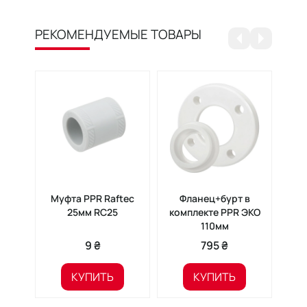
РЕКОМЕНДУЕМЫЕ ТОВАРЫ
Муфта PPR Raftec
Фланец+бурт в
Ко
25мм RC25
комплекте PPR ЭКО
PPR
110мм
1
9 ₴
795 ₴
КУПИТЬ
КУПИТЬ