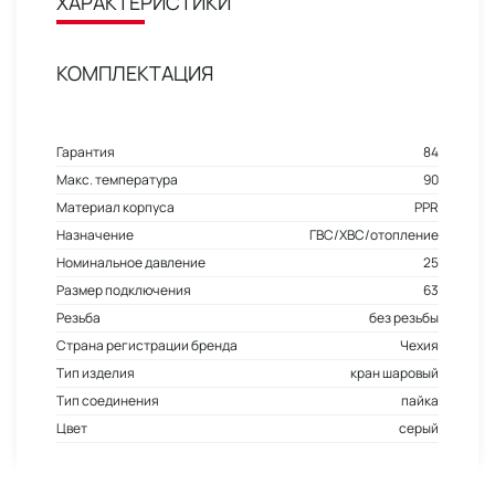
ХАРАКТЕРИСТИКИ
КОМПЛЕКТАЦИЯ
Гарантия
84
Макс. температура
90
Материал корпуса
PPR
Назначение
ГВС/ХВС/отопление
Номинальное давление
25
Размер подключения
63
Резьба
без резьбы
Страна регистрации бренда
Чехия
Тип изделия
кран шаровый
Тип соединения
пайка
Цвет
серый