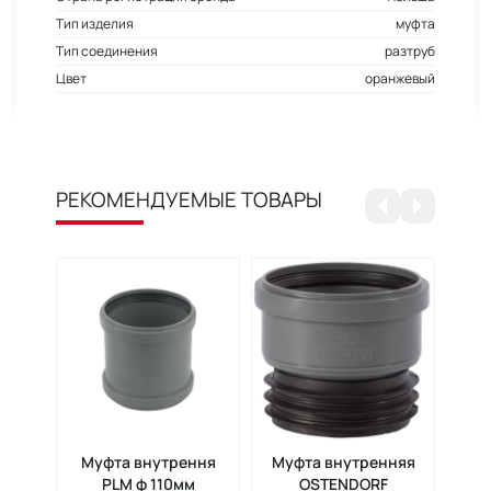
Тип изделия
муфта
Тип соединения
разтруб
Цвет
оранжевый
РЕКОМЕНДУЕМЫЕ ТОВАРЫ
Муфта внутрення
Муфта внутренняя
Кол
PLM ф 110мм
OSTENDORF
OST