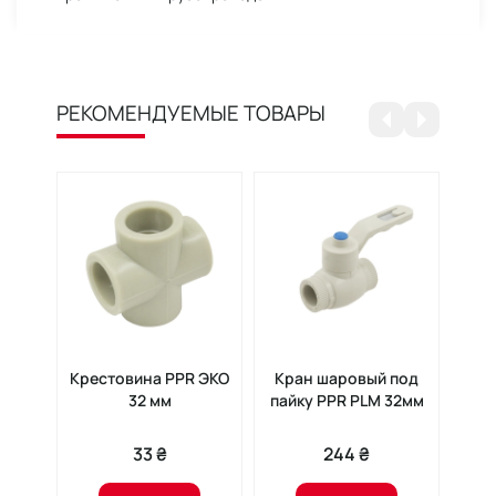
РЕКОМЕНДУЕМЫЕ ТОВАРЫ
Крестовина PPR ЭКО
Кран шаровый под
Тр
32 мм
пайку PPR PLM 32мм
33 ₴
244 ₴