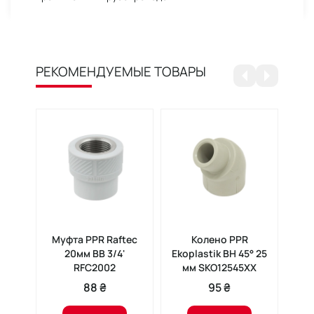
РЕКОМЕНДУЕМЫЕ ТОВАРЫ
Муфта PPR Raftec
Колено PPR
20мм ВВ 3/4'
Ekoplastik ВН 45° 25
ре
RFC2002
мм SKO12545XX
88 ₴
95 ₴