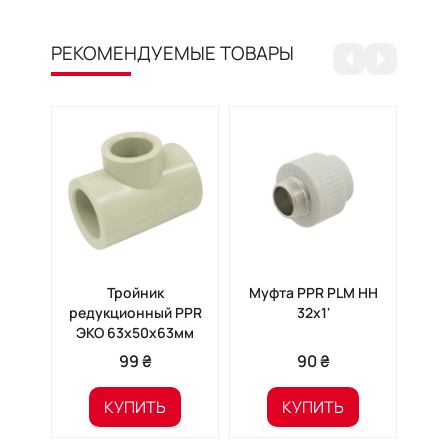
РЕКОМЕНДУЕМЫЕ ТОВАРЫ
Тройник
Муфта PPR PLM НН
Му
редукционный PPR
32х1'
PPR 
ЭКО 63x50x63мм
м
99 ₴
90 ₴
КУПИТЬ
КУПИТЬ