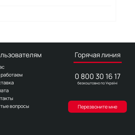
льзователям
Горячая линия
ас
0 800 30 16 17
 работаем
ставка
безкоштовно по Україні
лата
такты
тые вопросы
Перезвоните мне