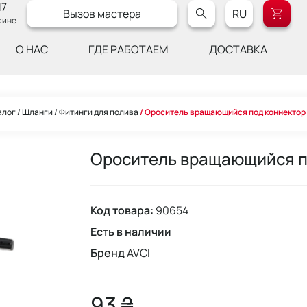
17
Вызов мастера
RU
аине
О НАС
ГДЕ РАБОТАЕМ
ДОСТАВКА
алог
Шланги
Фитинги для полива
Ороситель вращающийся под коннектор
Ороситель вращающийся п
Код товара:
90654
Есть в наличии
Бренд
AVCI
93 ₴