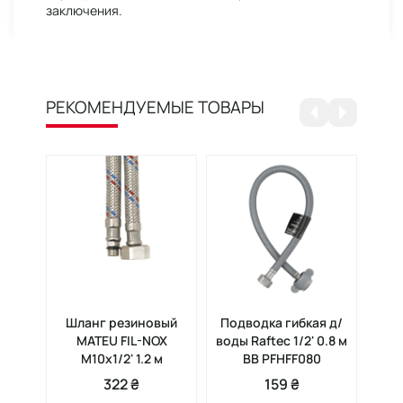
заключения.
РЕКОМЕНДУЕМЫЕ ТОВАРЫ
Шланг резиновый
Подводка гибкая д/
Шл
MATEU FIL-NOX
воды Raftec 1/2' 0.8 м
Ra
М10x1/2' 1.2 м
ВВ PFHFF080
322 ₴
159 ₴