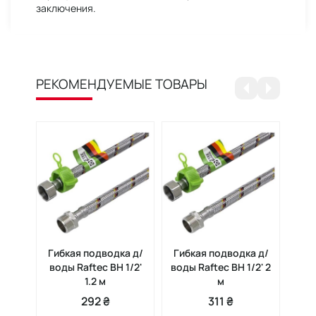
заключения.
РЕКОМЕНДУЕМЫЕ ТОВАРЫ
Гибкая подводка д/
Гибкая подводка д/
Шл
воды Raftec ВН 1/2'
воды Raftec ВН 1/2' 2
Ra
1.2 м
м
PF
292 ₴
311 ₴