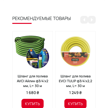
РЕКОМЕНДУЕМЫЕ ТОВАРЫ
Шланг для полива
Шланг для полива
Шл
AVCI Айлин ф3/4'x2
EVCI TULIP ф3/4'x2,2
AVC
мм, L= 30 м
мм, L= 30 м
ф3/
1 680 ₴
1 249 ₴
КУПИТЬ
КУПИТЬ