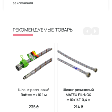
заключения.
РЕКОМЕНДУЕМЫЕ ТОВАРЫ
Шланг резиновый
Шланг резиновый
Шл
Raftec Мx10 1 м
MATEU FIL-NOX
Ra
М10x1/2' 0,4 м
235 ₴
214 ₴