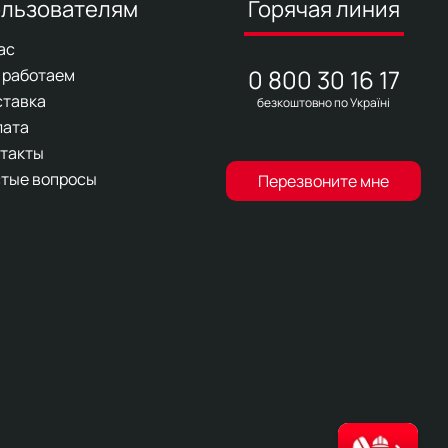
льзователям
Горячая линия
ас
0 800 30 16 17
 работаем
ставка
безкоштовно по Україні
лата
такты
тые вопросы
Перезвоните мне