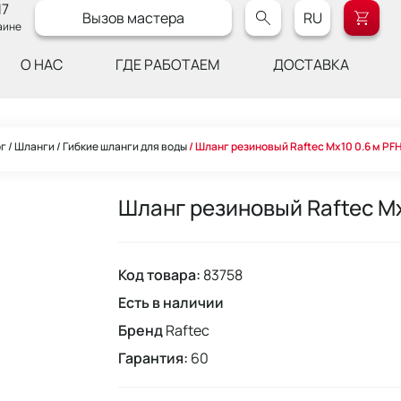
17
Вызов мастера
RU
аине
О НАС
ГДЕ РАБОТАЕМ
ДОСТАВКА
ог
Шланги
Гибкие шланги для воды
Шланг резиновый Raftec Мx10 0.6 м P
Шланг резиновый Raftec М
Код товара:
83758
Есть в наличии
Бренд
Raftec
Гарантия:
60