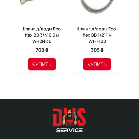
Шланг д/воды Eco-
Шланг д/воды Eco-
Гиб
flex ВВ 3/4' 0.3 м
flex ВВ 1/2' 1 м
вод
WH2FF30
W1FF100
708 ₴
305 ₴
КУПИТЬ
КУПИТЬ