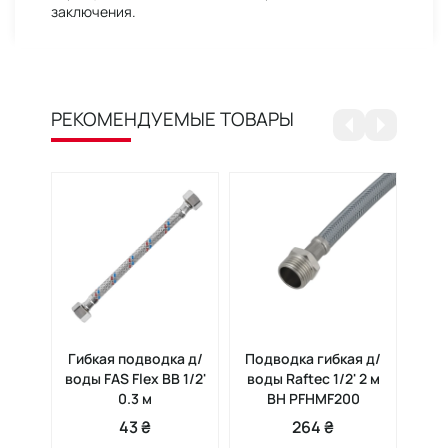
заключения.
РЕКОМЕНДУЕМЫЕ ТОВАРЫ
Гибкая подводка д/
Подводка гибкая д/
Шла
воды FAS Flex ВВ 1/2'
воды Raftec 1/2' 2 м
0.3 м
ВН PFHMF200
43 ₴
264 ₴