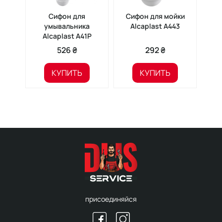
Сифон для
Сифон для мойки
Си
умывальника
Alcaplast A443
PLM 
Alcaplast A41Р
526 ₴
292 ₴
40
КУПИТЬ
КУПИТЬ
присоединяйся