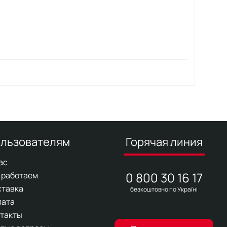
льзователям
Горячая линия
ас
0 800 30 16 17
 работаем
ставка
безкоштовно по Україні
лата
такты