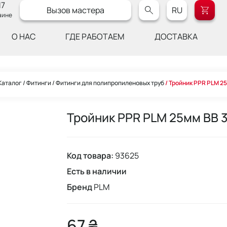
17
Вызов мастера
RU
аине
О НАС
ГДЕ РАБОТАЕМ
ДОСТАВКА
Каталог
Фитинги
Фитинги для полипропиленовых труб
Тройник PPR PLM 25
Тройник PPR PLM 25мм ВВ 3
Код товара:
93625
Есть в наличии
Бренд
PLM
67 ₴