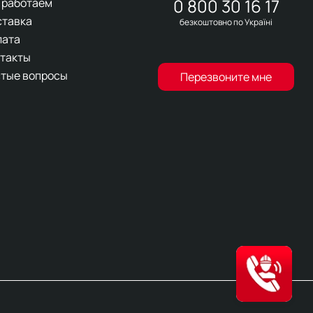
0 800 30 16 17
 работаем
ставка
безкоштовно по Україні
лата
такты
тые вопросы
Перезвоните мне