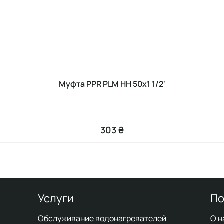
Муфта PPR PLM НН 50х1 1/2'
303 ₴
Услуги
По
Обслуживание водонагревателей
О н