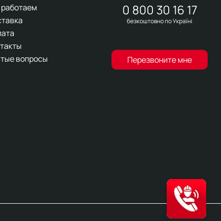
0 800 30 16 17
 работаем
ставка
безкоштовно по Україні
лата
такты
тые вопросы
Перезвоните мне