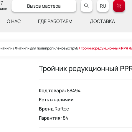
17
Вызов мастера
RU
аине
О НАС
ГДЕ РАБОТАЕМ
ДОСТАВКА
итинги
Фитинги для полипропиленовых труб
Тройник редукционный PPR R
Тройник редукционный PPR
Код товара:
88494
Есть в наличии
Бренд
Raftec
Гарантия:
84