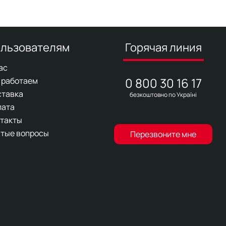
льзователям
Горячая линия
ас
0 800 30 16 17
 работаем
ставка
безкоштовно по Україні
лата
такты
тые вопросы
Перезвоните мне