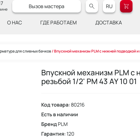
17
Вызов мастера
RU
аине
О НАС
ГДЕ РАБОТАЕМ
ДОСТАВКА
рматура для сливных бачков
Впускной механизм PLM с нижней подводкой и пл
Впускной механизм PLM с 
резьбой 1/2' PM 43 AY 10 01
Код товара:
80216
Есть в наличии
Бренд
PLM
Гарантия:
120