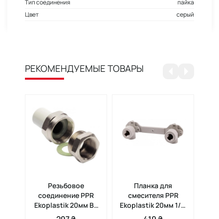
Тип соединения
пайка
Цвет
серый
РЕКОМЕНДУЕМЫЕ ТОВАРЫ
Резьбовое
Планка для
Му
соединение PPR
смесителя PPR
Ekoplastik 20мм ВВ
Ekoplastik 20мм 1/2'
1/2' SSI02020XX
SNKD02020X