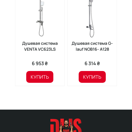
Душевая система
Душевая система G-
Ду
VENTA VC623LS
lauf NOB16- A128
V
6 953 ₴
6 314 ₴
КУПИТЬ
КУПИТЬ