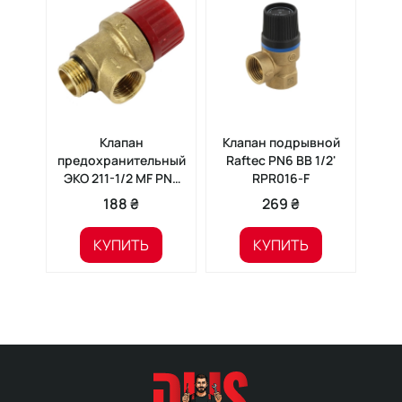
Клапан
Клапан подрывной
Кл
предохранительный
Raftec PN6 ВВ 1/2'
Ra
ЭКО 211-1/2 MF PN3
RPR016-F
1/2'
188 ₴
269 ₴
КУПИТЬ
КУПИТЬ