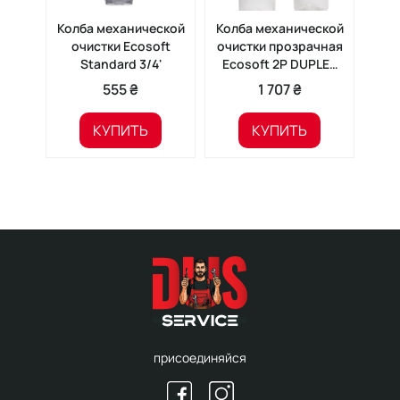
Колба механической
Колба механической
Кол
очистки Ecosoft
очистки прозрачная
очис
Standard 3/4'
Ecosoft 2P DUPLEX
2
PET 3/4' 2,5'х10' 8 бар
555 ₴
1 707 ₴
КУПИТЬ
КУПИТЬ
присоединяйся