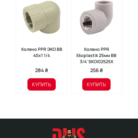
Колено PPR ЭКО ВВ
Колено PPR
Му
40х1 1/4
Ekoplastik 25мм ВВ
PPR
3/4' SKOI02525X
284 ₴
256 ₴
КУПИТЬ
КУПИТЬ