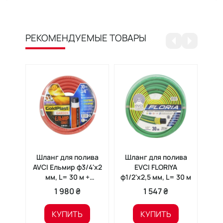
РЕКОМЕНДУЕМЫЕ ТОВАРЫ
Шланг для полива
Шланг для полива
Шл
AVCI Ельмир ф3/4'x2
EVCI FLORIYA
EVC
мм, L= 30 м +
ф1/2'x2,5 мм, L= 30 м
пистолет для полива
1 980 ₴
1 547 ₴
КУПИТЬ
КУПИТЬ