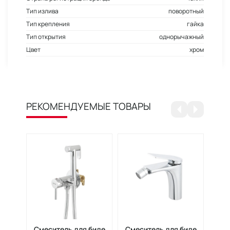
Тип излива
поворотный
Тип крепления
гайка
Тип открытия
однорычажный
Цвет
хром
РЕКОМЕНДУЕМЫЕ ТОВАРЫ
Смеситель для биде
Смеситель для биде
Сме