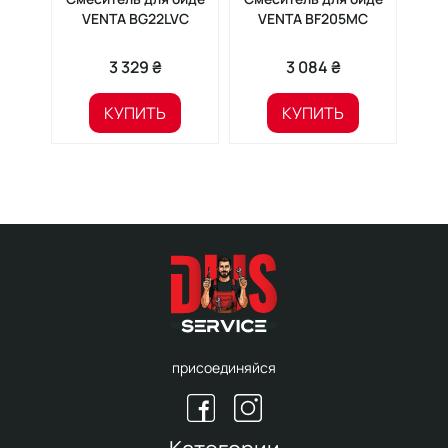
VENTA BG22LVC
VENTA BF205MC
V
3 329 ₴
3 084 ₴
КУПИТЬ
КУПИТЬ
присоединяйся