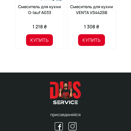
Смеситель для кухни
Смеситель для кухни
Сме
G-lauf A033
VENTA VS442SB
1 218 ₴
1 308 ₴
КУПИТЬ
КУПИТЬ
присоединяйся