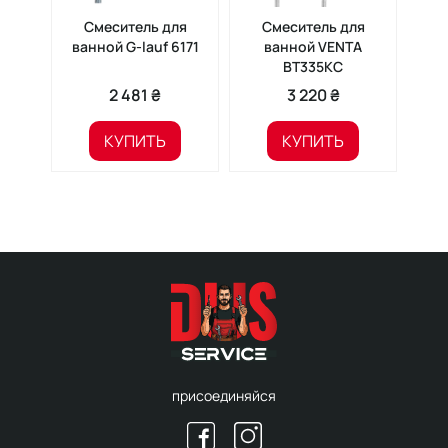
Смеситель для
Смеситель для
С
ванной G-lauf 6171
ванной VENTA
ван
BT335KC
2 481 ₴
3 220 ₴
КУПИТЬ
КУПИТЬ
присоединяйся