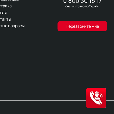
0 800 30 16 17
ставка
безкоштовно по Україні
лата
такты
тые вопросы
Перезвоните мне