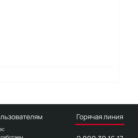
льзователям
Горячая линия
ас
 работаем