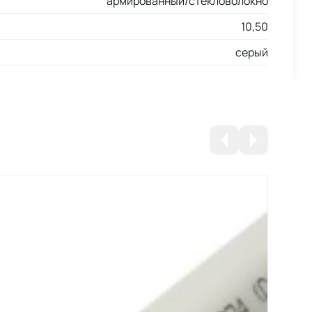
армированный/стекловолокно
10,50
серый