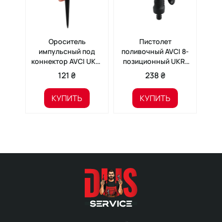
Ороситель
Пистолет
импульсный под
поливочный AVCI 8-
вр
коннектор AVCI UKR-
позиционный UKR-
кон
028
029
121 ₴
238 ₴
КУПИТЬ
КУПИТЬ