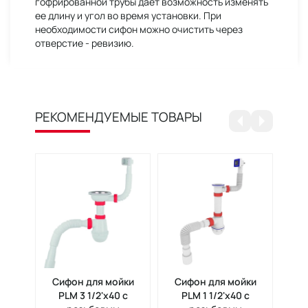
гофрированной трубы дает возможность изменять
ее длину и угол во время установки. При
необходимости сифон можно очистить через
отверстие - ревизию.
РЕКОМЕНДУЕМЫЕ ТОВАРЫ
Сифон для мойки
Сифон для мойки
PLM 3 1/2'x40 с
PLM 1 1/2'x40 с
умы