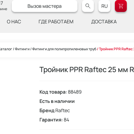
17
Вызов мастера
RU
аине
О НАС
ГДЕ РАБОТАЕМ
ДОСТАВКА
Каталог
Фитинги
Фитинги для полипропиленовых труб
Тройник PPR Raftec
Тройник PPR Raftec 25 мм 
Код товара:
88489
Есть в наличии
Бренд
Raftec
Гарантия:
84