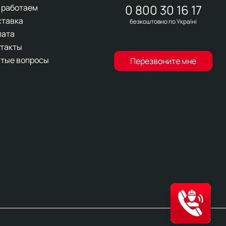
0 800 30 16 17
 работаем
ставка
безкоштовно по Україні
лата
такты
тые вопросы
Перезвоните мне